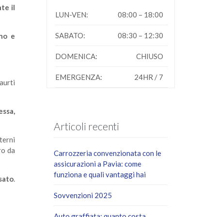
te il
LUN-VEN:
08:00 – 18:00
SABATO:
08:30 – 12:30
nno e
DOMENICA:
CHIUSO
EMERGENZA:
24HR / 7
aurti
essa,
Articoli recenti
terni
ro da
Carrozzeria convenzionata con le
assicurazioni a Pavia: come
funziona e quali vantaggi hai
sato
.
Sovvenzioni 2025
Auto graffiata: quanto costa