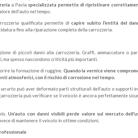
zeria
a Pavia
specializzata permette di ripristinare correttamen
valore dell’auto nel tempo.
rrozzeria qualificata permette di
capire subito l’entità del da
ucidatura fino alla riparazione completa della carrozzeria.
ione di piccoli danni alla carrozzeria. Graffi, ammaccature o par
, ma spesso nascondono criticità più importanti.
orire la formazione di ruggine.
Quando la vernice viene comprom
ti atmosferici, con il rischio di corrosione nel tempo.
i un urto può aver deformato parti strutturali dell’auto o supporti in
 carrozzeria può verificare se il veicolo è ancora perfettamente sicu
olo.
Un’auto con danni visibili perde valore sul mercato dell’u
ece di mantenere il veicolo in ottime condizioni.
professionale