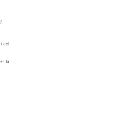
i.
i del
er la