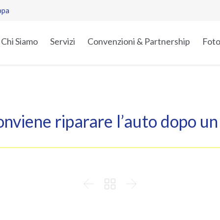
ppa
Chi Siamo
Servizi
Convenzioni & Partnership
Foto
.
.
viene riparare l’auto dopo un
___________________________________________________________________________


