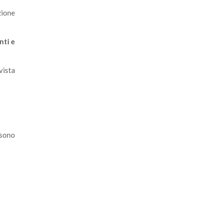
zione
nti e
vista
ssono