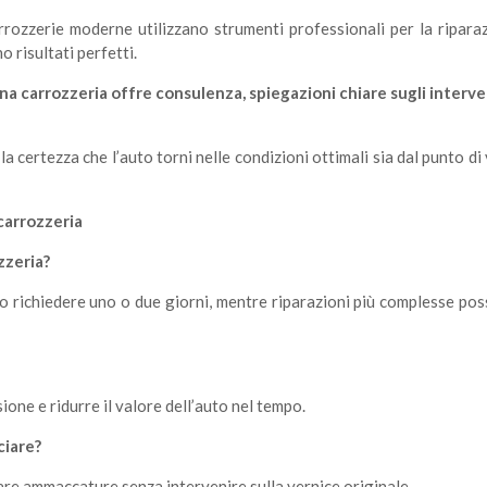
rozzerie moderne utilizzano strumenti professionali per la ripara
o risultati perfetti.
a carrozzeria offre consulenza, spiegazioni chiare sugli interve
la certezza che l’auto torni nelle condizioni ottimali sia dal punto di 
carrozzeria
zzeria?
no richiedere uno o due giorni, mentre riparazioni più complesse po
ione e ridurre il valore dell’auto nel tempo.
ciare?
nare ammaccature senza intervenire sulla vernice originale.