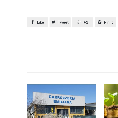
Like
Tweet
+1
Pin it



