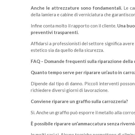
Anche le attrezzature sono fondamentali.
Le car
della lamiera e cabine di verniciatura che garantiscon
Infine conta molto il rapporto con il cliente.
Una buon
preventivi trasparenti.
Affidarsi a professionisti del settore significa avere 
estetico sia da quello della sicurezza.
FAQ – Domande frequenti sulla riparazione della 
Quanto tempo serve per riparare un’auto in carro
Dipende dal tipo di danno. Piccoli interventi posso
richiedere diversi giorni di lavorazione.
Conviene riparare un graffio sulla carrozzeria?
Sì. Anche un graffio può esporre il metallo alla corros
È possibile riparare un’ammaccatura senza riverni
In molti casi sì. Alcune tecniche permettono di elimi