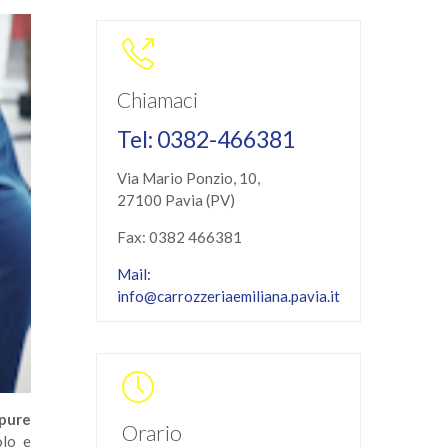

Chiamaci
Tel: 0382-466381
Via Mario Ponzio, 10,
27100 Pavia (PV)
Fax: 0382 466381
Mail:
info@carrozzeriaemiliana.pavia.it

ppure
Orario
olo e