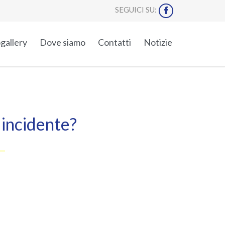
SEGUICI SU:

Skip
gallery
Dove siamo
Contatti
Notizie
to
content
 incidente?
__