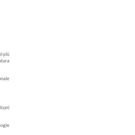
i più
atura
onale
lcuni
logie